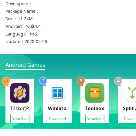
Developers：
3、免费使用
Package Name：
Size：
11.24M
Android：
安卓4.4
Language：
中文
Update：
2020-05-26
Android Games
1
2
3
4
软件功能：
【照片修复】
对一些模糊但能明显看清人物面部信息但照片进行
Tasker(Paid Full Unlocked)
Winlator: Windows x86, x64 Emulator
Toolbox for Minecraf
Split
面部清晰度提高。
Download
Download
Download
Downl
【画质提升】