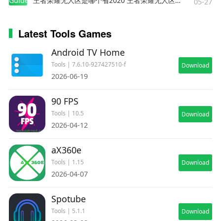
Guides
王者荣耀无人区是哪个省2020 王者荣耀无人区在哪些地方
05-27
Latest Tools Games
Android TV Home
Tools | 7.6.10-927427510-f
Download
2026-06-19
90 FPS
Tools | 10.5
Download
2026-04-12
aX360e
Tools | 1.15
Download
2026-04-07
Spotube
Tools | 5.1.1
Download