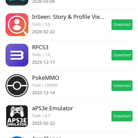
2026-03-08
InSeen: Story & Profile Viewer
Tools | 5.0
Download
2026-02-22
RPCS3
Tools | 1.0
Download
2025-12-17
PokeMMO
Tools | r30989
Download
2025-12-14
aPS3e Emulator
Tools | 0.5
Download
2025-02-22