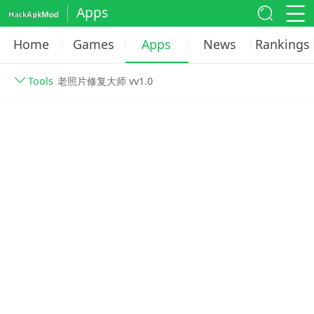
Apps
Home
Games
Apps
News
Rankings
Tools
老照片修复大师 vv1.0