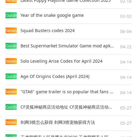
News
Latest Poppy Playtime Game Collection 2025
02-16
Guides
Year of the snake google game
02-02
News
Squad Busters codes 2024
06-04
Guides
Best Supermarket Simulator Game mod apk for Android
04-22
News
Solo Leveling Arise Codes For April 2024
04-14
Guides
Age Of Origins Codes (April 2024)
04-14
News
"GTA6" game trailer is so popular that fans make and release a real-life version
04-14
Guides
CF灵狐神秘商店活动地址 CF灵狐神秘商店活动网址
05-27
News
剑网3猹怎么获得 剑网3猹宠物获得方法
05-27