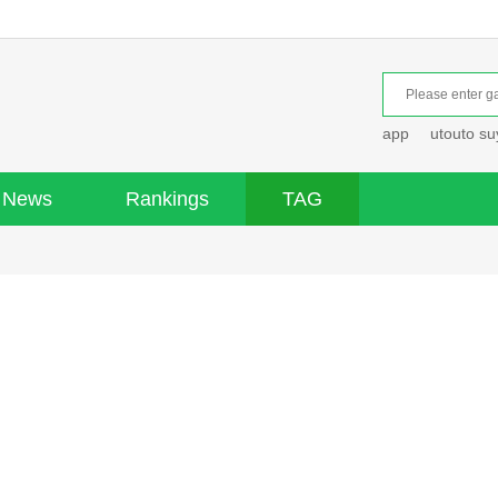
app
utouto s
News
Rankings
TAG