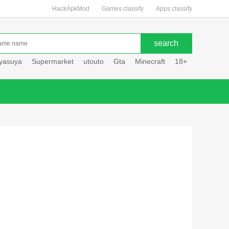
HackApkMod
Games classify
Apps classify
uyasuya
Supermarket
utouto
Gta
Minecraft
18+
Hole hou