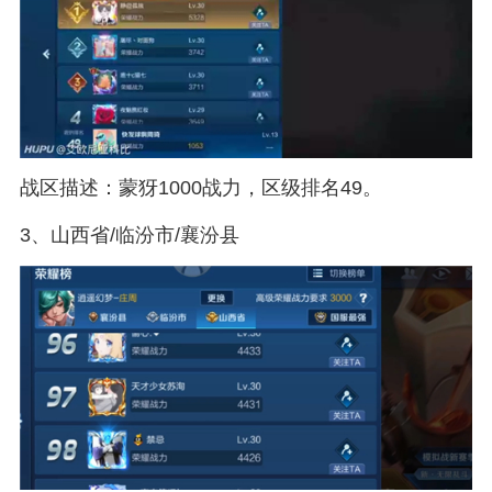
战区描述：蒙犽1000战力，区级排名49。
3、山西省/临汾市/襄汾县