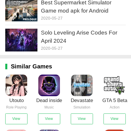
Best Supermarket Simulator
Game mod apk for Android
2020-05-27
Solo Leveling Arise Codes For
April 2024
2020-05-27
Similar Games
Utouto
Dead inside
Devastate
GTA 5 Beta
Role Playing
Music
Simulation
Action
Suyasuya
mods for
0.7
Incredibox
View
View
View
View