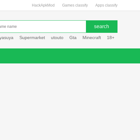
HackApkMod
Games classify
Apps classify
uyasuya
Supermarket
utouto
Gta
Minecraft
18+
Hole hou