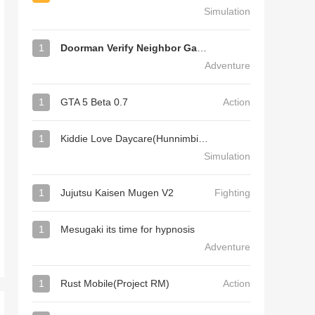
Simulation
1
Doorman Verify Neighbor Game
Adventure
1
GTA 5 Beta 0.7
Action
1
Kiddie Love Daycare(Hunnimbird Game)
Simulation
1
Jujutsu Kaisen Mugen V2
Fighting
1
Mesugaki its time for hypnosis
Adventure
1
Rust Mobile(Project RM)
Action