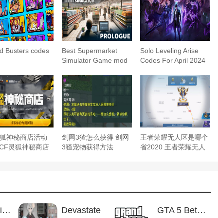
d Busters codes
Best Supermarket
Solo Leveling Arise
Simulator Game mod
Codes For April 2024
apk for Android
灵狐神秘商店活动
剑网3猹怎么获得 剑网
王者荣耀无人区是哪个
 CF灵狐神秘商店
3猹宠物获得方法
省2020 王者荣耀无人
网址
区在哪些地方
Dead inside mods for Incredibox
Devastate
GTA 5 Beta 0.7