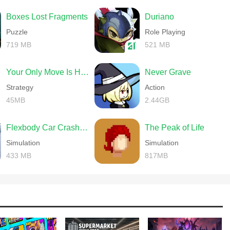
Boxes Lost Fragments
Duriano
Puzzle
Role Playing
719 MB
521 MB
Your Only Move Is HUSTLE
Never Grave
Strategy
Action
45MB
2.44GB
Flexbody Car Crash Soft Body
The Peak of Life
Simulation
Simulation
433 MB
817MB