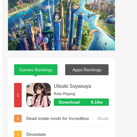
Games Rankings
Apps Rankings
Utouto Suyasuya
Role Playing
1
Download
9.16w
1
Dead inside mods for Incredibox
Music
1
Devastate