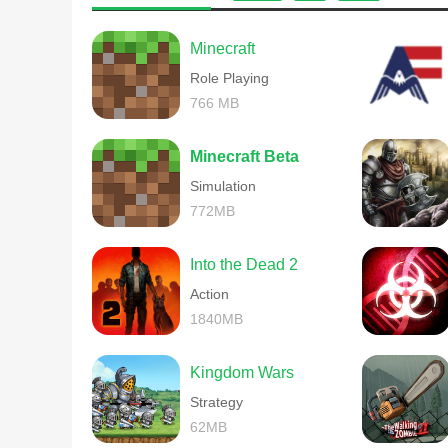
Minecraft
Role Playing
766 MB
Minecraft Beta
Simulation
772MB
Into the Dead 2
Action
1840MB
Kingdom Wars
Strategy
62MB