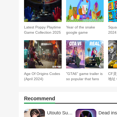
Latest Poppy Playtime
Year of the snake
Squa
Game Collection 2025
google game
2024
Age Of Origins Codes
"GTA6" game trailer is
CF
(April 2024)
so popular that fans
地址
make and release a
活动
real-life version
Recommend
Utouto Suyasuya