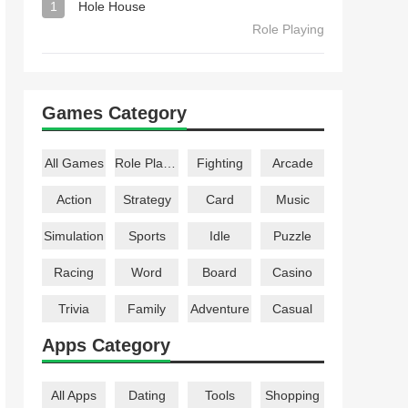
1
Hole House
Role Playing
Games Category
All Games
Role Playing
Fighting
Arcade
Action
Strategy
Card
Music
Simulation
Sports
Idle
Puzzle
Racing
Word
Board
Casino
Trivia
Family
Adventure
Casual
Apps Category
All Apps
Dating
Tools
Shopping