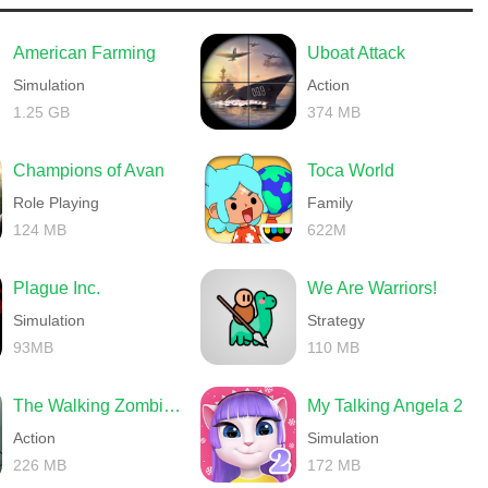
American Farming
Uboat Attack
Simulation
Action
1.25 GB
374 MB
Champions of Avan
Toca World
Role Playing
Family
124 MB
622M
Plague Inc.
We Are Warriors!
Simulation
Strategy
93MB
110 MB
The Walking Zombie 2 Shooter
My Talking Angela 2
Action
Simulation
226 MB
172 MB