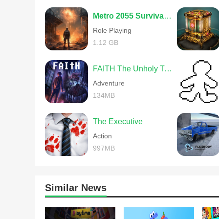
Metro 2055 Survival RPG
Role Playing
1.12 GB
FAITH The Unholy Trinity
Adventure
134MB
The Executive
Action
997MB
Similar News