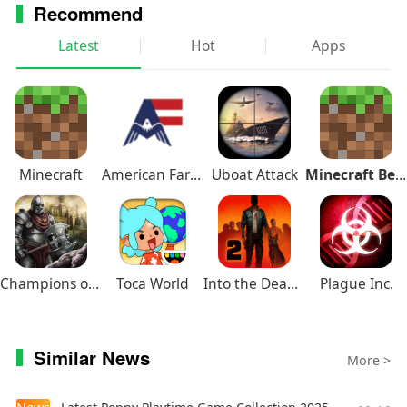
Recommend
Latest
Hot
Apps
Minecraft
American Farming
Uboat Attack
Minecraft Beta
Champions of Avan
Toca World
Into the Dead 2
Plague Inc.
Similar News
More >