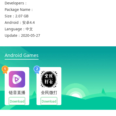
2、现在邀请好友一起来看短视频你可以获得平台
Developers：
奖励的红包，收益非常可观
Package Name：
Size：
2.07 GB
3、视频的全部都是原创出来的，不会有什么太多
Android：
安卓4.4
的动作来
Language：
中文
Update：
2020-05-27
Android Games
1
2
咪乐小视频软件点评
随时可以去刷一刷可是没有什么太多问题存在，各
链音直播
全民微打卡
种操作自己来选择，有时间就可以取得不菲的奖励
Download
Download
了。