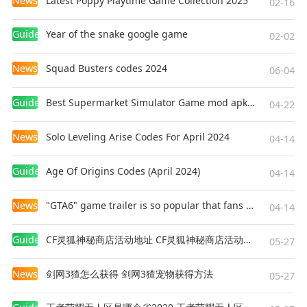
News
Latest Poppy Playtime Game Collection 2025
02-16
Guides
Year of the snake google game
02-02
News
Squad Busters codes 2024
06-04
Guides
Best Supermarket Simulator Game mod apk for Android
04-22
News
Solo Leveling Arise Codes For April 2024
04-14
Guides
Age Of Origins Codes (April 2024)
04-14
News
"GTA6" game trailer is so popular that fans make and release a real-life version
04-14
Guides
CF灵狐神秘商店活动地址 CF灵狐神秘商店活动网址
05-27
News
剑网3猹怎么获得 剑网3猹宠物获得方法
05-27