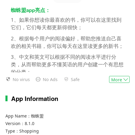
蜘蛛盟app亮点：
1、如果你想读你最喜欢的书，你可以在这里找到
它们，它们每天都更新得很快；
2、根据每个用户的阅读偏好，帮助您推送自己喜
欢的相关书籍，你可以每天在这里读更多的新书；
3、中文和英文可以根据不同的阅读水平进行分
类，从而帮助更多不懂英语的用户创建一个有思想
的分类；
No virus
No Ads
Safe
More
蜘蛛盟app特色：
1、每个单词都有详细的说明，你可以搜索任何阅
App Information
读要求，
2、丰富多样的阅读句子可以增加每个读者的阅读
App Name：
蜘蛛盟
知识，提高你的阅读能力；
Version：
8.1.0
3、每天更新大量最新的阅读材料，为您提供丰富
Type：
Shopping