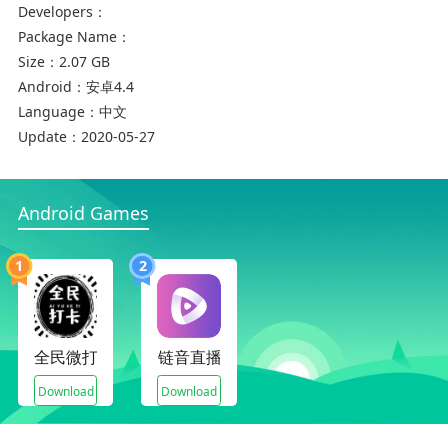
的阅读资源；
Developers：
Package Name：
Size：
2.07 GB
Android：
安卓4.4
Language：
中文
Update：
2020-05-27
蜘蛛盟app小编点评分析：
Android Games
蜘蛛盟用户可以在这里提高你的英语阅读水平,还
1
2
可以锻炼你们的英语说话水平,遇到的不会的问题
可以直接通过软件查询,这款软件可以让你们享受
最方便的阅读体感。
温馨提示：
全民微打卡
链音直播
蜘蛛盟即将上线，敬请关注！
Download
Download