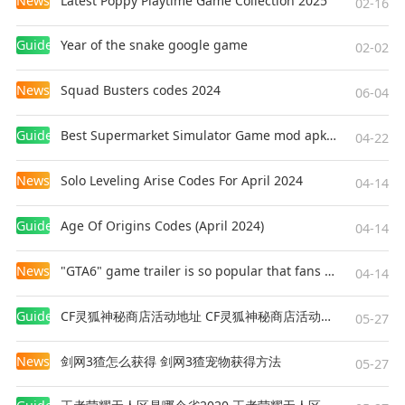
News
Latest Poppy Playtime Game Collection 2025
02-16
Guides
Year of the snake google game
02-02
News
Squad Busters codes 2024
06-04
Guides
Best Supermarket Simulator Game mod apk for Android
04-22
News
Solo Leveling Arise Codes For April 2024
04-14
Guides
Age Of Origins Codes (April 2024)
04-14
News
"GTA6" game trailer is so popular that fans make and release a real-life version
04-14
Guides
CF灵狐神秘商店活动地址 CF灵狐神秘商店活动网址
05-27
News
剑网3猹怎么获得 剑网3猹宠物获得方法
05-27