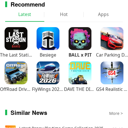
Recommend
Latest
Hot
Apps
The Last Station – Baku
Besiege
BALL x PIT
Car Parking Driving School
OffRoad Drive Pro
FlyWings 2026 Flight Simulator
DAVE THE DIVER
GS4 Realistic Air Combat
Similar News
More >