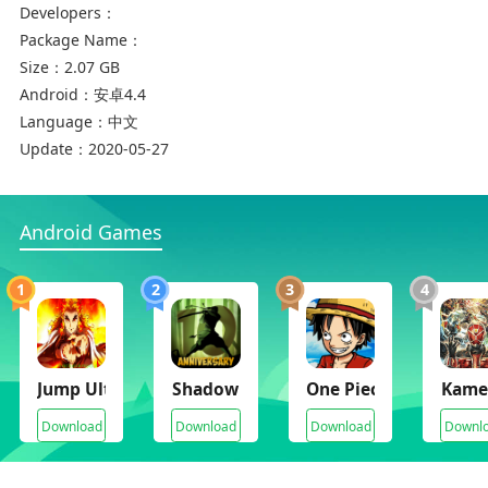
Developers：
3、遇到的许多其他坏人，玩家千万不要放过才好
Package Name：
Size：
2.07 GB
Android：
安卓4.4
Language：
中文
Update：
2020-05-27
Android Games
游戏测评
1
2
3
4
一款很不错的冒险闯关类型的游戏，除了玩家可以
体验到冒险的刺激感觉之外，好玩的枪战射击感觉
也是非常不错，玩法丰富多彩，玩起来更加刺激
Jump Ultimate Battle Stars Mugen
Shadow Fight 2
One Piece Mugen
Kamen
Download
Download
Download
Downl