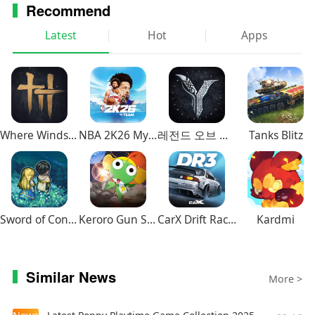
Recommend
Latest
Hot
Apps
Where Winds Meet
NBA 2K26 MyTEAM Mobile
레전드 오브 이미르
Tanks Blitz
Sword of Convallaria
Keroro Gun Shooting
CarX Drift Racing 3
Kardmi
Similar News
More >