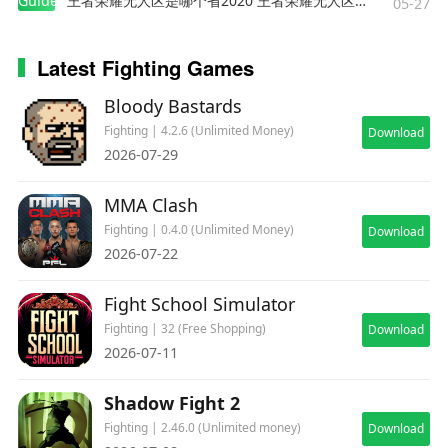
Guides
王者荣耀无人区是哪个省2020 王者荣耀无人区在哪些地方
05-27
Latest Fighting Games
Bloody Bastards
Fighting | 4.2.6 (Unlimited Money)
Download
2026-07-29
MMA Clash
Fighting | 0.4.0 (Unlimited Money)
Download
2026-07-22
Fight School Simulator
Fighting | 32 (Free Shopping)
Download
2026-07-11
Shadow Fight 2
Fighting | 2.46.0 (Unlimited money)
Download