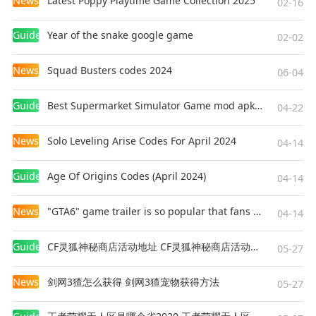
News
Latest Poppy Playtime Game Collection 2025
02-16
Guides
Year of the snake google game
02-02
News
Squad Busters codes 2024
06-04
Guides
Best Supermarket Simulator Game mod apk for Android
04-22
News
Solo Leveling Arise Codes For April 2024
04-14
Guides
Age Of Origins Codes (April 2024)
04-14
News
"GTA6" game trailer is so popular that fans make and release a real-life version
04-14
Guides
CF灵狐神秘商店活动地址 CF灵狐神秘商店活动网址
05-27
News
剑网3猹怎么获得 剑网3猹宠物获得方法
05-27