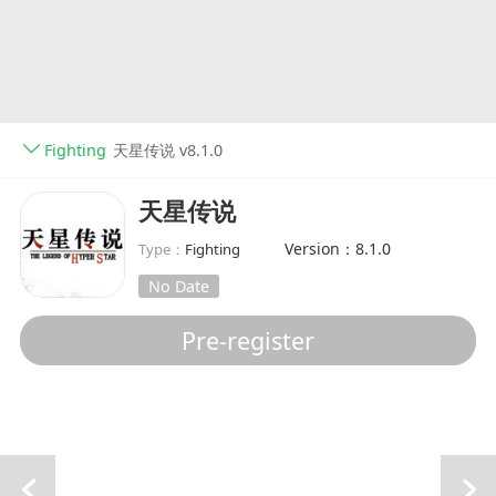
Fighting
天星传说 v8.1.0
天星传说
Version：8.1.0
Type：
Fighting
No Date
Pre-register