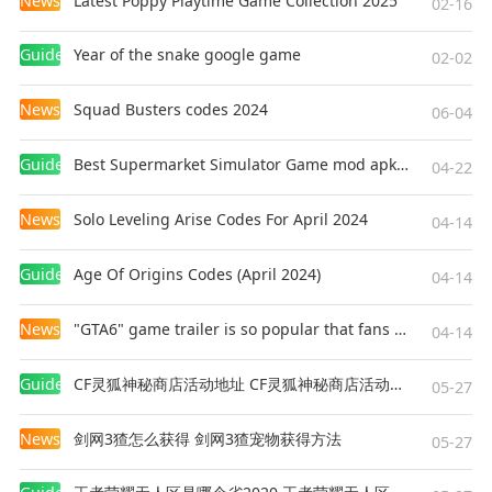
News
Latest Poppy Playtime Game Collection 2025
02-16
Guides
Year of the snake google game
02-02
News
Squad Busters codes 2024
06-04
Guides
Best Supermarket Simulator Game mod apk for Android
04-22
News
Solo Leveling Arise Codes For April 2024
04-14
Guides
Age Of Origins Codes (April 2024)
04-14
News
"GTA6" game trailer is so popular that fans make and release a real-life version
04-14
Guides
CF灵狐神秘商店活动地址 CF灵狐神秘商店活动网址
05-27
News
剑网3猹怎么获得 剑网3猹宠物获得方法
05-27