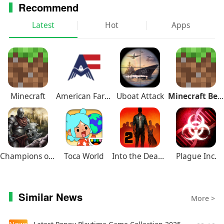
Recommend
Latest
Hot
Apps
Minecraft
American Farming
Uboat Attack
Minecraft Beta
Champions of Avan
Toca World
Into the Dead 2
Plague Inc.
Similar News
More >