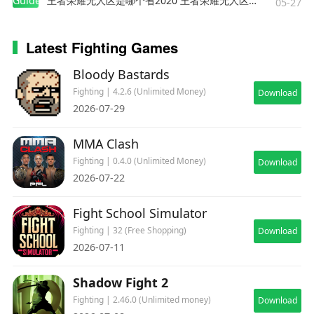
Guides
王者荣耀无人区是哪个省2020 王者荣耀无人区在哪些地方
05-27
Latest Fighting Games
Bloody Bastards
Fighting | 4.2.6 (Unlimited Money)
Download
2026-07-29
MMA Clash
Fighting | 0.4.0 (Unlimited Money)
Download
2026-07-22
Fight School Simulator
Fighting | 32 (Free Shopping)
Download
2026-07-11
Shadow Fight 2
Fighting | 2.46.0 (Unlimited money)
Download