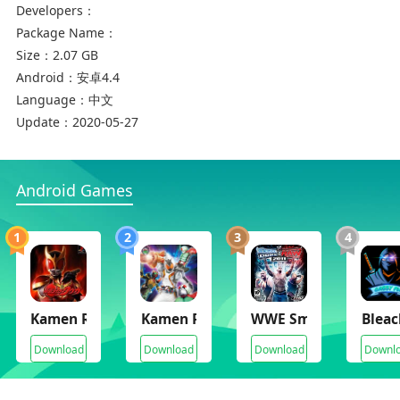
Developers：
Package Name：
Size：
2.07 GB
Android：
安卓4.4
Language：
中文
Update：
2020-05-27
Android Games
1
2
3
4
Kamen Rider
Kamen Rider Climax Heroes Fourze
WWE SmackDown vs. 
Blea
Download
Download
Download
Downl