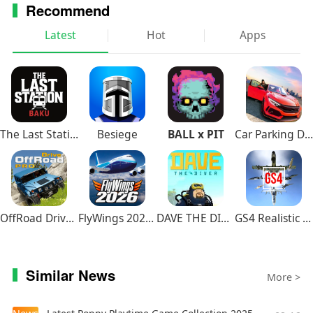
Recommend
Latest
Hot
Apps
智能来电助手客户端更新日志
1、优化用户体验
2、修复已知的BUG
The Last Station – Baku
Besiege
BALL x PIT
Car Parking Driving School
OffRoad Drive Pro
FlyWings 2026 Flight Simulator
DAVE THE DIVER
GS4 Realistic Air Combat
Similar News
More >