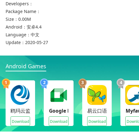
Developers：
快递员在收派件过程中，会经常错过客户的电话；
Package Name：
智小递电话助理可以帮助快递员在比如电梯里，行
Size：
0.00M
驶途中等无法接听或不方便接听的情况下接听电
Android：
安卓4.4
话，让快递员不再漏接客户电话。
Language：
中文
【模拟真人声音，智能应答】
Update：
2020-05-27
智小递电话助理模拟真实人声，可以和客户自然流
畅地沟通，智能回答客户问题，完成与客户的有效
Android Games
沟通。
【提高处理客户问题的效率】
1
2
3
4
智小递电话助理可以帮助快递员智能回答客户的问
题，根据通话内容生成意图标签和通话简报，并及
时通知快递员
鸥玛云监控平台
Google Meet (original)
易云口语
Myfa
Download
Download
Download
Downl