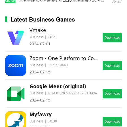
Guides
王者荣耀无人区是哪个省2020 王者荣耀无人区在哪些地方
05-27
Latest Business Games
Vmake
Business | 2.0.2
Download
2024-07-01
Zoom - One Platform to Connect
Business | 5.17.7.19440
Download
2024-02-15
Google Meet (original)
Business | 2024.01.28.602226132.Release
Download
2024-02-15
Myfawry
Business | 5.0.30
Download