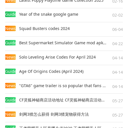
News
Latest Poppy Playtime Game Collection 2025
02-16
Guides
Year of the snake google game
02-02
News
Squad Busters codes 2024
06-04
Guides
Best Supermarket Simulator Game mod apk for Android
04-22
News
Solo Leveling Arise Codes For April 2024
04-14
Guides
Age Of Origins Codes (April 2024)
04-14
News
"GTA6" game trailer is so popular that fans make and release a real-life version
04-14
Guides
CF灵狐神秘商店活动地址 CF灵狐神秘商店活动网址
05-27
News
剑网3猹怎么获得 剑网3猹宠物获得方法
05-27