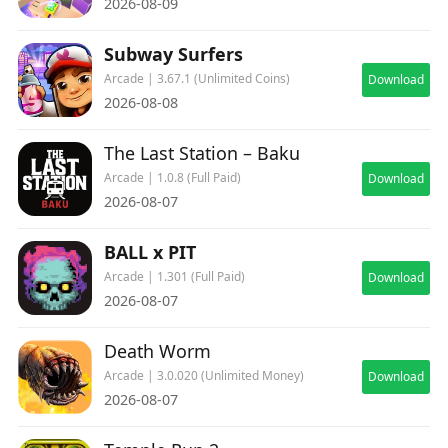
2026-08-09
Subway Surfers
Arcade | 3.67.1 (Unlimited Coins)
Download
2026-08-08
The Last Station – Baku
Arcade | 1.0.8 (Full Paid)
Download
2026-08-07
BALL x PIT
Arcade | 1.301 (Full Paid)
Download
2026-08-07
Death Worm
Arcade | 3.0.020 (Unlimited Money)
Download
2026-08-07