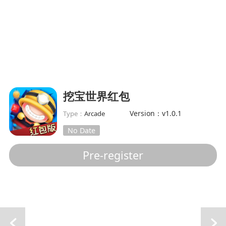
挖宝世界红包
Version：v1.0.1
Type：
Arcade
No Date
Pre-register