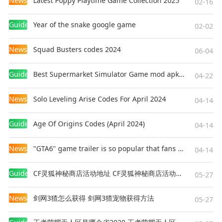
News
Latest Poppy Playtime Game Collection 2025
02-16
Guides
Year of the snake google game
02-02
News
Squad Busters codes 2024
06-04
Guides
Best Supermarket Simulator Game mod apk for Android
04-22
News
Solo Leveling Arise Codes For April 2024
04-14
Guides
Age Of Origins Codes (April 2024)
04-14
News
"GTA6" game trailer is so popular that fans make and release a real-life version
04-14
Guides
CF灵狐神秘商店活动地址 CF灵狐神秘商店活动网址
05-27
News
剑网3猹怎么获得 剑网3猹宠物获得方法
05-27