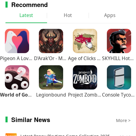
这是模拟游戏。你需要不断开发你的潜力，这样你
Recommend
才能有更多的红包。同时，你也会有很多收入。你
Latest
Hot
Apps
可以到处玩这个游戏，这样你就可以随时感受到赚
钱的乐趣。
Pigeon A Love Story
D'Arak'Or - Medieval Fantasy
Age of Clicks Full Edition
SKYHILL Hotel Survival
World of Goo 2
Legionbound
Project Zomboid
Console Tycoon
Similar News
More >