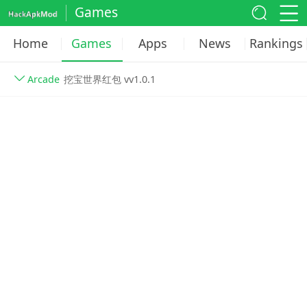
Games
Home
Games
Apps
News
Rankings
Arcade
挖宝世界红包 vv1.0.1