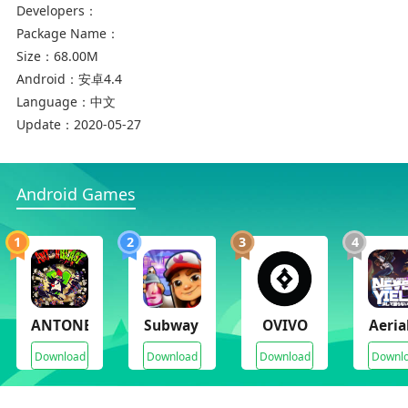
Developers：
挖宝世界红包游戏特点
Package Name：
1.你先下楼用工具挖矿，然后有钱就可以买一台地
Size：
68.00M
下采矿机用；
Android：
安卓4.4
Language：
中文
2.你可以用自己的道具不断升级你的检测设备，你
Update：
2020-05-27
可以更准确地找到哪里有黄金；
3.你开采的黄金越多，得到红包的机会就越大，而
且会有越来越多的大礼包。
Android Games
1
2
3
4
ANTONBLAST
Subway Surfers
OVIVO
Aeria
Download
Download
Download
Downl
挖宝世界红包游戏评测