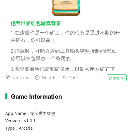
挖宝世界红包游戏背景
1.在这里你是一个矿工，你的任务是通过不断的开
采矿石，你可以赢；
2.挖掘时，可能会遇到工具锄头突然折断的情况。
你可以在包里放一个备用的；
3.包里要有手电筒和矿泉水，以防被困在矿石下
面，保持体力。
No virus
No Ads
Safe
More
Game Information
App Name：
挖宝世界红包
Version：
v1.0.1
Type：
Arcade