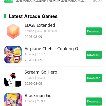
Guides
王者荣耀无人区是哪个省2020 王者荣耀无人区在哪些地方
05-27
Latest Arcade Games
EDGE Extended
Arcade | 4.0.3 (Full Paid)
Download
2026-08-09
Airplane Chefs - Cooking Game
Arcade | 15.1.0
Download
2026-08-09
Scream Go Hero
Arcade | 4.0.13
Download
2026-08-09
Blockman Go
Arcade | 2.69.1
Download