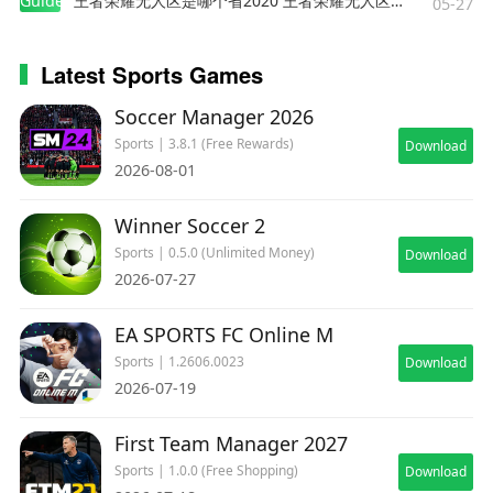
Guides
王者荣耀无人区是哪个省2020 王者荣耀无人区在哪些地方
05-27
Latest Sports Games
Soccer Manager 2026
Sports | 3.8.1 (Free Rewards)
Download
2026-08-01
Winner Soccer 2
Sports | 0.5.0 (Unlimited Money)
Download
2026-07-27
EA SPORTS FC Online M
Sports | 1.2606.0023
Download
2026-07-19
First Team Manager 2027
Sports | 1.0.0 (Free Shopping)
Download