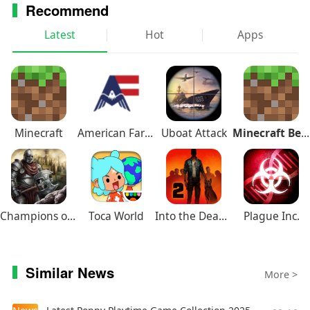
Recommend
Latest
Hot
Apps
Minecraft
American Farming
Uboat Attack
Minecraft Beta
Champions of Avan
Toca World
Into the Dead 2
Plague Inc.
Similar News
More >