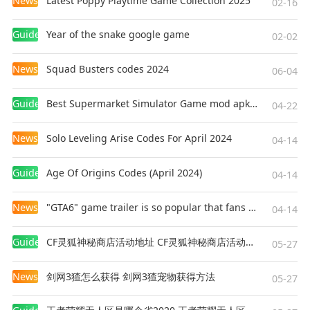
News
Latest Poppy Playtime Game Collection 2025
02-16
Guides
Year of the snake google game
02-02
News
Squad Busters codes 2024
06-04
Guides
Best Supermarket Simulator Game mod apk for Android
04-22
News
Solo Leveling Arise Codes For April 2024
04-14
Guides
Age Of Origins Codes (April 2024)
04-14
News
"GTA6" game trailer is so popular that fans make and release a real-life version
04-14
Guides
CF灵狐神秘商店活动地址 CF灵狐神秘商店活动网址
05-27
News
剑网3猹怎么获得 剑网3猹宠物获得方法
05-27