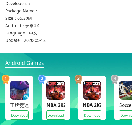
Developers：
汽车模拟器碰撞城市游戏评测
Package Name：
在汽车模拟器碰撞城市中玩家可以尝试不同过的赛
Size：
65.30M
车进行游戏，各个车辆之间的外科坚硬度不同，速
Android：
安卓4.4
度也各有较大的差异。喜欢这款游戏的朋友们赶快
Language：
中文
下载来体验吧！
Update：
2020-05-18
Android Games
1
2
3
4
王牌竞速
NBA 2K20(Mod Archive)
NBA 2K20
Socce
Download
Download
Download
Downl