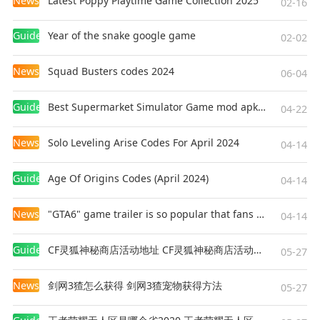
News
Latest Poppy Playtime Game Collection 2025
02-16
Guides
Year of the snake google game
02-02
News
Squad Busters codes 2024
06-04
Guides
Best Supermarket Simulator Game mod apk for Android
04-22
News
Solo Leveling Arise Codes For April 2024
04-14
Guides
Age Of Origins Codes (April 2024)
04-14
News
"GTA6" game trailer is so popular that fans make and release a real-life version
04-14
Guides
CF灵狐神秘商店活动地址 CF灵狐神秘商店活动网址
05-27
News
剑网3猹怎么获得 剑网3猹宠物获得方法
05-27