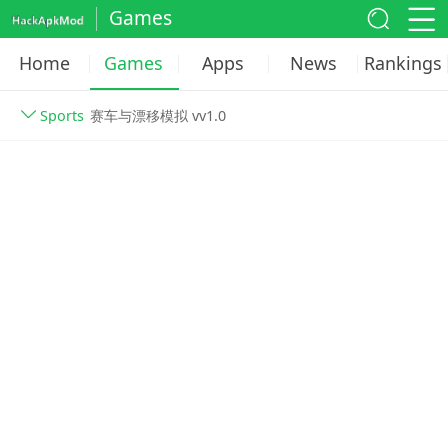
Games
Home
Games
Apps
News
Rankings
Sports
赛车与漂移模拟 vv1.0