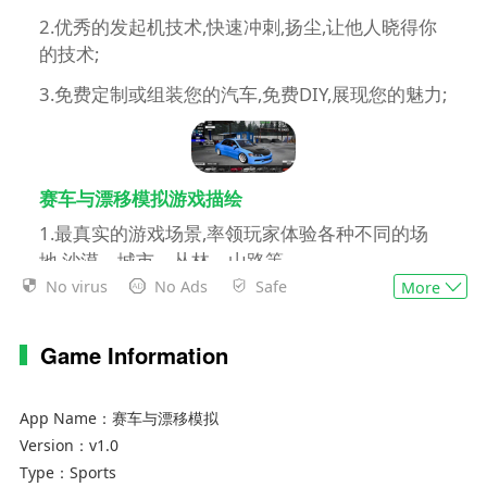
2.优秀的发起机技术,快速冲刺,扬尘,让他人晓得你
的技术;
3.免费定制或组装您的汽车,免费DIY,展现您的魅力;
赛车与漂移模拟游戏描绘
1.最真实的游戏场景,率领玩家体验各种不同的场
地,沙漠、城市、丛林、山路等
No virus
No Ads
Safe
More
2.一个个复原真实场景,逼真驾驶操作,轻松运用氮
气加速和漂移技巧
Game Information
3.多种游戏形式支持第一人称驾驶,为游戏添加些许
刺激
App Name：
赛车与漂移模拟
Version：
v1.0
Type：
Sports