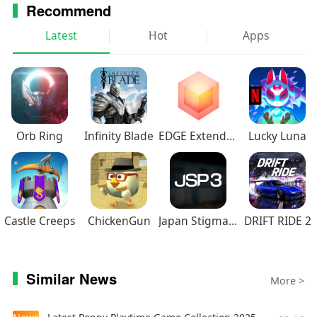
Recommend
Latest
Hot
Apps
Orb Ring
Infinity Blade
EDGE Extended
Lucky Luna
Castle Creeps
ChickenGun
Japan Stigmatized Property3
DRIFT RIDE 2
Similar News
More >