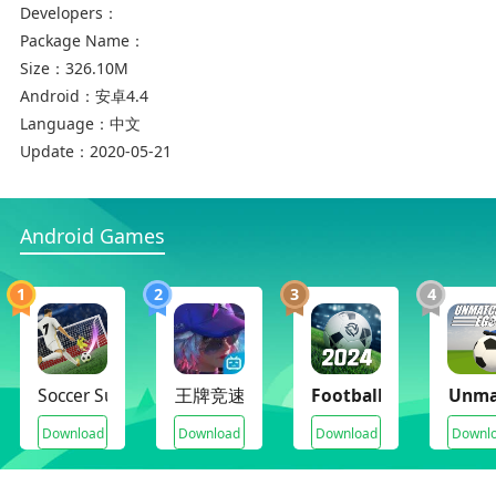
赛车与漂移模拟游戏亮点
Developers：
Package Name：
1.在欧洲最快的赛道上继续你更令人兴奋的执法官
Size：
326.10M
员生活
Android：
安卓4.4
2.在游戏中,您能够运用角色生成器自定义角色的头
Language：
中文
部、身体以至衣服
Update：
2020-05-21
3.你的冒险从警察局开端.在游戏中,你能够经过这
种方式扩展你的范畴并取得新的时机和任务
Android Games
1
2
3
4
Soccer Super Star
王牌竞速
Football League 2026
Unma
Download
Download
Download
Downl