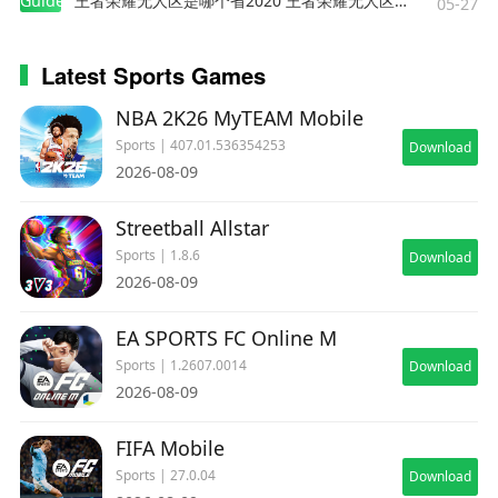
Guides
王者荣耀无人区是哪个省2020 王者荣耀无人区在哪些地方
05-27
Latest Sports Games
NBA 2K26 MyTEAM Mobile
Sports | 407.01.536354253
Download
2026-08-09
Streetball Allstar
Sports | 1.8.6
Download
2026-08-09
EA SPORTS FC Online M
Sports | 1.2607.0014
Download
2026-08-09
FIFA Mobile
Sports | 27.0.04
Download