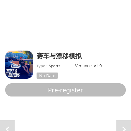
赛车与漂移模拟
Version：v1.0
Type：
Sports
No Date
Pre-register