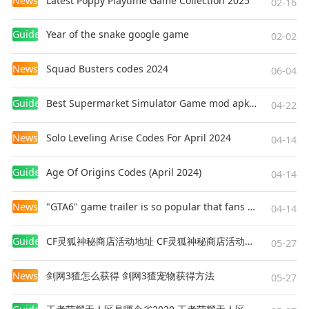
News
Latest Poppy Playtime Game Collection 2025
02-16
Guides
Year of the snake google game
02-02
News
Squad Busters codes 2024
06-04
Guides
Best Supermarket Simulator Game mod apk for Android
04-22
News
Solo Leveling Arise Codes For April 2024
04-14
Guides
Age Of Origins Codes (April 2024)
04-14
News
"GTA6" game trailer is so popular that fans make and release a real-life version
04-14
Guides
CF灵狐神秘商店活动地址 CF灵狐神秘商店活动网址
05-27
News
剑网3猹怎么获得 剑网3猹宠物获得方法
05-27