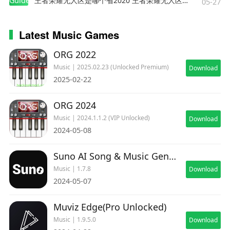
Guides
王者荣耀无人区是哪个省2020 王者荣耀无人区在哪些地方
05-27
Latest Music Games
ORG 2022
Music | 2025.02.23 (Unlocked Premium)
Download
2025-02-22
ORG 2024
Music | 2024.1.1.2 (VIP Unlocked)
Download
2024-05-08
Suno AI Song & Music Generator
Music | 1.7.8
Download
2024-05-07
Muviz Edge(Pro Unlocked)
Music | 1.9.5.0
Download