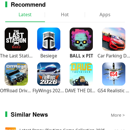
Recommend
Latest
Hot
Apps
The Last Station – Baku
Besiege
BALL x PIT
Car Parking Driving School
OffRoad Drive Pro
FlyWings 2026 Flight Simulator
DAVE THE DIVER
GS4 Realistic Air Combat
Similar News
More >