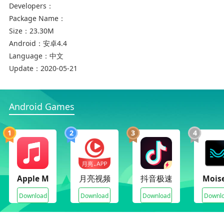
Developers：
Package Name：
Size：
23.30M
Android：
安卓4.4
Language：
中文
Update：
2020-05-21
Android Games
1
2
3
4
Apple Music(Premium Unlocked)
月亮视频
抖音极速版
Mois
Download
Download
Download
Downl