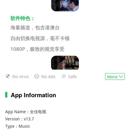
软件特色：
海量频道，包含港澳台
自由切换电视源，毫不卡顿
1080P，极致的视觉享受
No virus
No Ads
Safe
More
软件功能：
在手机上就能看电视直播啦
App Information
无广告，界面十分清爽
适配各种安卓版本和机型
App Name：
全佳电视
不断更新中，只为你带来最棒的体验
Version：
v13.7
Type：
Music