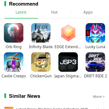
Recommend
Latest
Hot
Apps
Orb Ring
Infinity Blade
EDGE Extended
Lucky Luna
Castle Creeps
ChickenGun
Japan Stigmatized Property3
DRIFT RIDE 2
Similar News
More >