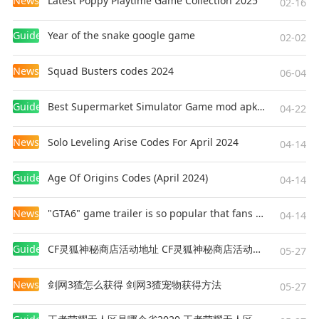
News
Latest Poppy Playtime Game Collection 2025
02-16
Guides
Year of the snake google game
02-02
News
Squad Busters codes 2024
06-04
Guides
Best Supermarket Simulator Game mod apk for Android
04-22
News
Solo Leveling Arise Codes For April 2024
04-14
Guides
Age Of Origins Codes (April 2024)
04-14
News
"GTA6" game trailer is so popular that fans make and release a real-life version
04-14
Guides
CF灵狐神秘商店活动地址 CF灵狐神秘商店活动网址
05-27
News
剑网3猹怎么获得 剑网3猹宠物获得方法
05-27