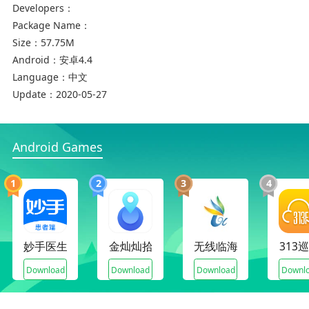
3、专段号牌
Developers：
Package Name：
4、违章查询
Size：
57.75M
5、政务服务
Android：
安卓4.4
Language：
中文
6、其他服务
Update：
2020-05-27
7、教育
Android Games
1
2
3
4
妙手医生患者端
金灿灿拾漏子
无线临海
313
筑民生客户端更新日志
Download
Download
Download
Downl
1、优化用户体验
2、修复已知的BUG