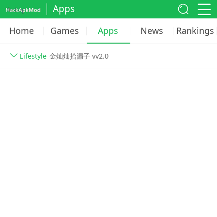
Apps
Home
Games
Apps
News
Rankings
Lifestyle
金灿灿拾漏子 vv2.0