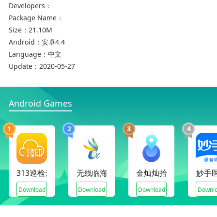
Developers：
3、精美的排版，增加你的阅览量
Package Name：
Size：
21.10M
Android：
安卓4.4
Language：
中文
Update：
2020-05-27
Android Games
1
2
3
4
软件功能：
只要通过简单的操作，就能在丢失物品的第一时间
上传消息
313巡检云
无线临海
金灿灿拾漏子
妙手
支持多种方式快捷登录
Download
Download
Download
Downl
以为百姓提供方便、快捷的服务宗旨