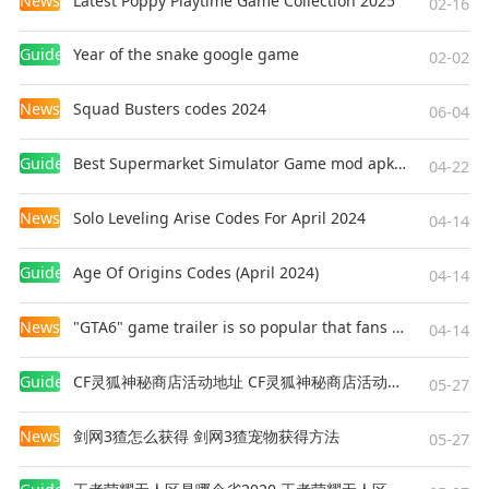
News
Latest Poppy Playtime Game Collection 2025
02-16
Guides
Year of the snake google game
02-02
News
Squad Busters codes 2024
06-04
Guides
Best Supermarket Simulator Game mod apk for Android
04-22
News
Solo Leveling Arise Codes For April 2024
04-14
Guides
Age Of Origins Codes (April 2024)
04-14
News
"GTA6" game trailer is so popular that fans make and release a real-life version
04-14
Guides
CF灵狐神秘商店活动地址 CF灵狐神秘商店活动网址
05-27
News
剑网3猹怎么获得 剑网3猹宠物获得方法
05-27