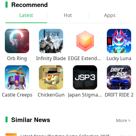
修复刘屏手机导航栏过度挤压的问题
Recommend
Latest
Hot
Apps
Orb Ring
Infinity Blade
EDGE Extended
Lucky Luna
Castle Creeps
ChickenGun
Japan Stigmatized Property3
DRIFT RIDE 2
Similar News
More >