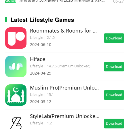
Guides
王者荣耀无人区是哪个省2020 王者荣耀无人区在哪些地方
05-27
Latest Lifestyle Games
Roommates & Rooms for Rent
Lifestyle | 2.1.0
Download
2024-06-10
Hiface
Lifestyle | 14.7.6 (Premium Unlocked)
Download
2024-04-25
Muslim Pro(Premium Unlocked)
Lifestyle | 15.1
Download
2024-03-12
StyleLab(Premium Unlocked)
Lifestyle | 1.2
Download