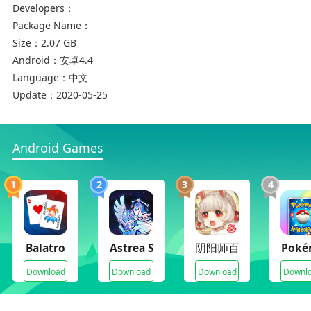
Developers：
Package Name：
Size：
2.07 GB
Android：
安卓4.4
Language：
中文
Update：
2020-05-25
Android Games
1
2
3
4
Balatro
Astrea Six-Sided Oracles
阴阳师百闻牌月夜幻响
Poké
Download
Download
Download
Downl