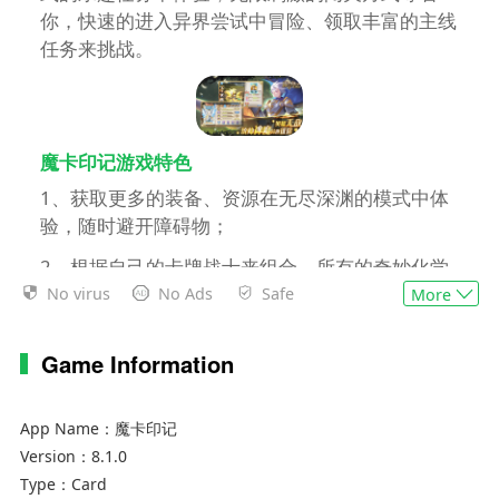
你，快速的进入异界尝试中冒险、领取丰富的主线
任务来挑战。
魔卡印记游戏特色
1、获取更多的装备、资源在无尽深渊的模式中体
验，随时避开障碍物；
2、根据自己的卡牌战士来组合，所有的奇妙化学
反应都要努力克服；
No virus
No Ads
Safe
More
3、无限秘境的地牢模式中体验，亲手收集掉落的
Game Information
神器，慢慢征服世界。
App Name：
魔卡印记
Version：
8.1.0
Type：
Card