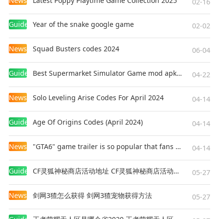
News
Latest Poppy Playtime Game Collection 2025
02-16
Guides
Year of the snake google game
02-02
News
Squad Busters codes 2024
06-04
Guides
Best Supermarket Simulator Game mod apk for Android
04-22
News
Solo Leveling Arise Codes For April 2024
04-14
Guides
Age Of Origins Codes (April 2024)
04-14
News
"GTA6" game trailer is so popular that fans make and release a real-life version
04-14
Guides
CF灵狐神秘商店活动地址 CF灵狐神秘商店活动网址
05-27
News
剑网3猹怎么获得 剑网3猹宠物获得方法
05-27