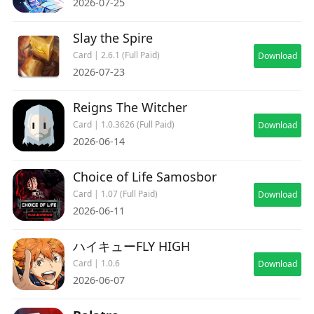
2026-07-25
Slay the Spire
Card | 2.6.1 (Full Paid)
Download
2026-07-23
Reigns The Witcher
Card | 1.0.3626 (Full Paid)
Download
2026-06-14
Choice of Life Samosbor
Card | 1.07 (Full Paid)
Download
2026-06-11
ハイキューFLY HIGH
Card | 1.0.6
Download
2026-06-07