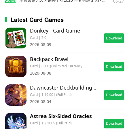
Guides
王者荣耀无人区是哪个省2020 王者荣耀无人区在哪些地方
05-27
Latest Card Games
Donkey - Card Game
Card | 7.0
Download
2026-08-09
Backpack Brawl
Card | 6.1.0 (Unlimited Currency)
Download
2026-08-08
Dawncaster Deckbuilding RPG
Card | 1.19.001 (Full Paid)
Download
2026-08-04
Astrea Six-Sided Oracles
Card | 1.2.1009 (Full Paid)
Download