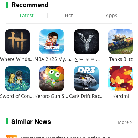
Recommend
Latest
Hot
Apps
Where Winds Meet
NBA 2K26 MyTEAM Mobile
레전드 오브 이미르
Tanks Blitz
Sword of Convallaria
Keroro Gun Shooting
CarX Drift Racing 3
Kardmi
Similar News
More >