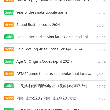
News
Latest Poppy Playtime Game Collection 2025
02-16
Guides
Year of the snake google game
02-02
News
Squad Busters codes 2024
06-04
Guides
Best Supermarket Simulator Game mod apk for Android
04-22
News
Solo Leveling Arise Codes For April 2024
04-14
Guides
Age Of Origins Codes (April 2024)
04-14
News
"GTA6" game trailer is so popular that fans make and release a real-life version
04-14
Guides
CF灵狐神秘商店活动地址 CF灵狐神秘商店活动网址
05-27
News
剑网3猹怎么获得 剑网3猹宠物获得方法
05-27