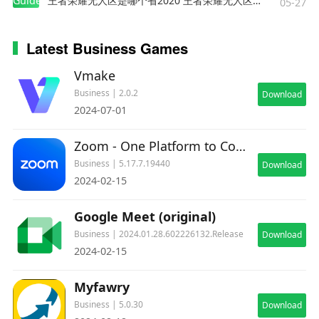
Guides
王者荣耀无人区是哪个省2020 王者荣耀无人区在哪些地方
05-27
Latest Business Games
Vmake
Business | 2.0.2
Download
2024-07-01
Zoom - One Platform to Connect
Business | 5.17.7.19440
Download
2024-02-15
Google Meet (original)
Business | 2024.01.28.602226132.Release
Download
2024-02-15
Myfawry
Business | 5.0.30
Download