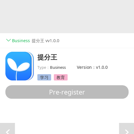
Business
提分王 vv1.0.0
提分王
Version：v1.0.0
Type：
Business
学习
教育
Pre-register