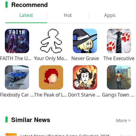
Recommend
Latest
Hot
Apps
FAITH The Unholy Trinity
Your Only Move Is HUSTLE
Never Grave
The Executive
Flexbody Car Crash Soft Body
The Peak of Life
Don't Starve Together
Gangs Town Story
Similar News
More >