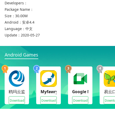
Developers：
提分王小学版app是国内首个云智能教育平台，通
Package Name：
过大数据和云计算为孩子制定专属的学习方案，孩
Size：
30.00M
子能够通过手机随时随地进行学习。
Android：
安卓4.4
Language：
中文
Update：
2020-05-27
Android Games
1
2
3
4
鸥玛云监控平台
Myfawry
Google Meet (original
易云
Download
Download
Download
Downl