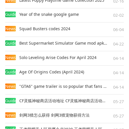
News
Latest Poppy Playtime Game Collection 2025
02-16
Guides
Year of the snake google game
02-02
News
Squad Busters codes 2024
06-04
Guides
Best Supermarket Simulator Game mod apk for Android
04-22
News
Solo Leveling Arise Codes For April 2024
04-14
Guides
Age Of Origins Codes (April 2024)
04-14
News
"GTA6" game trailer is so popular that fans make and release a real-life version
04-14
Guides
CF灵狐神秘商店活动地址 CF灵狐神秘商店活动网址
05-27
News
剑网3猹怎么获得 剑网3猹宠物获得方法
05-27