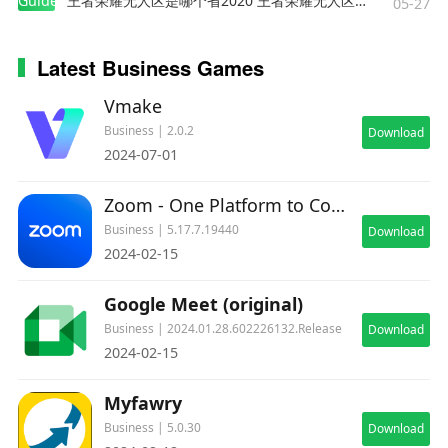
Guides
王者荣耀无人区是哪个省2020 王者荣耀无人区在哪些地方
05-27
Latest Business Games
Vmake
Business | 2.0.2
Download
2024-07-01
Zoom - One Platform to Connect
Business | 5.17.7.19440
Download
2024-02-15
Google Meet (original)
Business | 2024.01.28.602226132.Release
Download
2024-02-15
Myfawry
Business | 5.0.30
Download