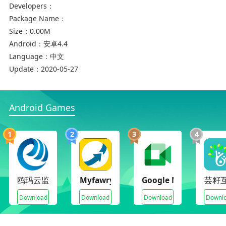
Developers：
3、在线测评，模拟真实考试场景
Package Name：
Size：
0.00M
4、师生在线实时问答
Android：
安卓4.4
Language：
中文
Update：
2020-05-27
Android Games
1
2
3
4
学到海南自考客户端更新日志
1、优化用户体验
鸥玛云监控平台
Myfawry
Google Meet (original
芸籽
2、修复已知的BUG
Download
Download
Download
Downl