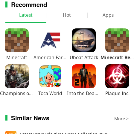
Recommend
Latest
Hot
Apps
Minecraft
American Farming
Uboat Attack
Minecraft Beta
Champions of Avan
Toca World
Into the Dead 2
Plague Inc.
Similar News
More >